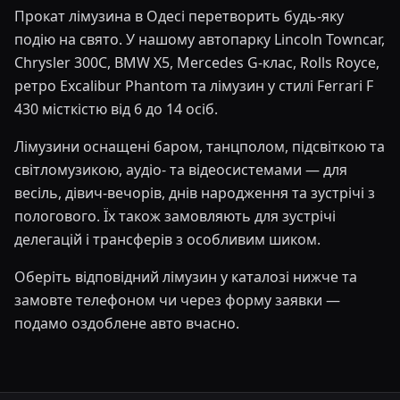
Прокат лімузина в Одесі перетворить будь-яку
подію на свято. У нашому автопарку Lincoln Towncar,
Chrysler 300С, BMW X5, Mercedes G-клас, Rolls Royce,
ретро Excalibur Phantom та лімузин у стилі Ferrari F
430 місткістю від 6 до 14 осіб.
Лімузини оснащені баром, танцполом, підсвіткою та
світломузикою, аудіо- та відеосистемами — для
весіль, дівич-вечорів, днів народження та зустрічі з
пологового. Їх також замовляють для зустрічі
делегацій і трансферів з особливим шиком.
Оберіть відповідний лімузин у каталозі нижче та
замовте телефоном чи через форму заявки —
подамо оздоблене авто вчасно.